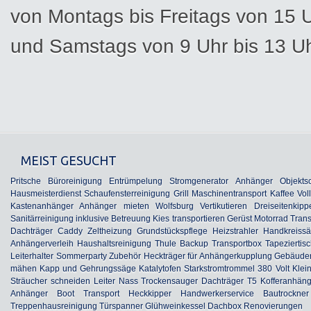
von Montags bis Freitags von 15 U
und Samstags von 9 Uhr bis 13 U
MEIST GESUCHT
Pritsche
Büroreinigung
Entrümpelung
Stromgenerator
Anhänger
Objekts
Hausmeisterdienst
Schaufensterreinigung
Grill
Maschinentransport
Kaffee Vol
Kastenanhänger
Anhänger mieten Wolfsburg
Vertikutieren
Dreiseitenkipp
Sanitärreinigung inklusive Betreuung
Kies transportieren
Gerüst
Motorrad Trans
Dachträger Caddy
Zeltheizung
Grundstückspflege
Heizstrahler
Handkreiss
Anhängerverleih
Haushaltsreinigung
Thule Backup Transportbox
Tapeziertis
Leiterhalter
Sommerparty Zubehör
Heckträger für Anhängerkupplung
Gebäuder
mähen
Kapp und Gehrungssäge
Katalytofen
Starkstromtrommel 380 Volt
Klei
Sträucher schneiden
Leiter
Nass Trockensauger
Dachträger T5
Kofferanhäng
Anhänger
Boot Transport
Heckkipper
Handwerkerservice
Bautrockner
Treppenhausreinigung
Türspanner
Glühweinkessel
Dachbox
Renovierungen